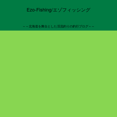
Ezo-Fishing/エゾフィッシング
～～北海道を舞台とした渓流釣りの釣行ブログ～～