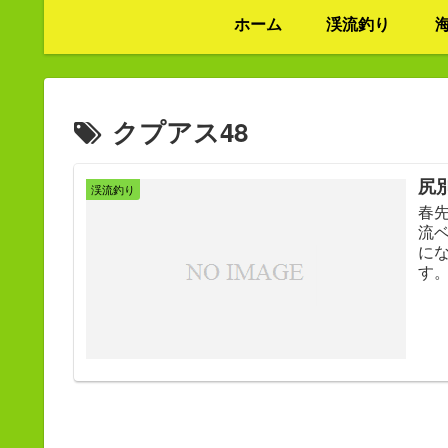
ホーム
渓流釣り
クプアス48
尻別
渓流釣り
春
流
に
す