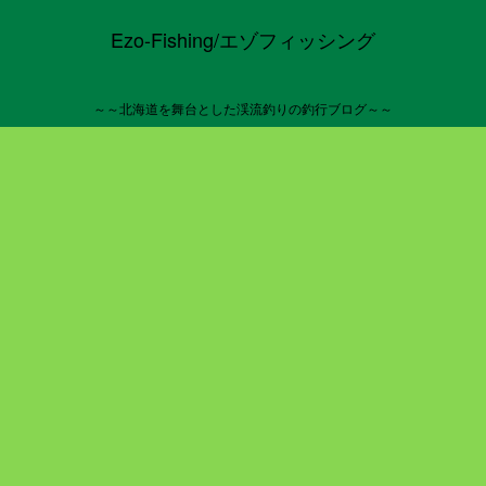
Ezo-Fishing/エゾフィッシング
～～北海道を舞台とした渓流釣りの釣行ブログ～～