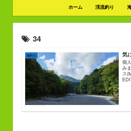
ホーム
渓流釣り
34
気
海釣り
個
みま
ス(
EDI