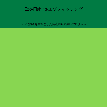
Ezo-Fishing/エゾフィッシング
～～北海道を舞台とした渓流釣りの釣行ブログ～～