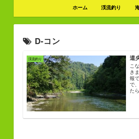
ホーム
渓流釣り
D-コン
道
渓流釣り
こ
き
報
で
たら