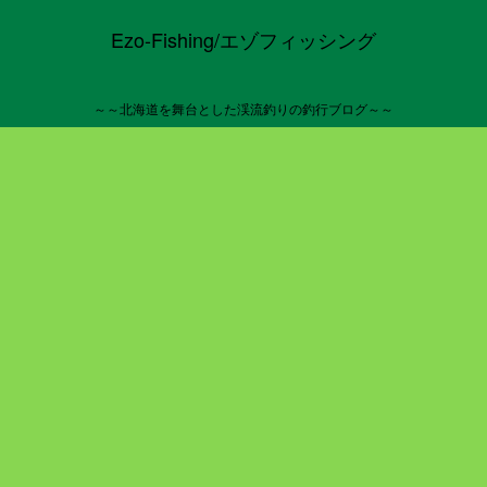
Ezo-Fishing/エゾフィッシング
～～北海道を舞台とした渓流釣りの釣行ブログ～～