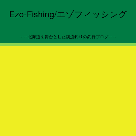
Ezo-Fishing/エゾフィッシング
～～北海道を舞台とした渓流釣りの釣行ブログ～～