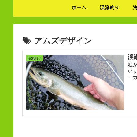
ホーム
渓流釣り
アムズデザイン
渓
渓流釣り
私
い
ー