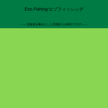
Ezo-Fishing/エゾフィッシング
～～北海道を舞台とした渓流釣りの釣行ブログ～～