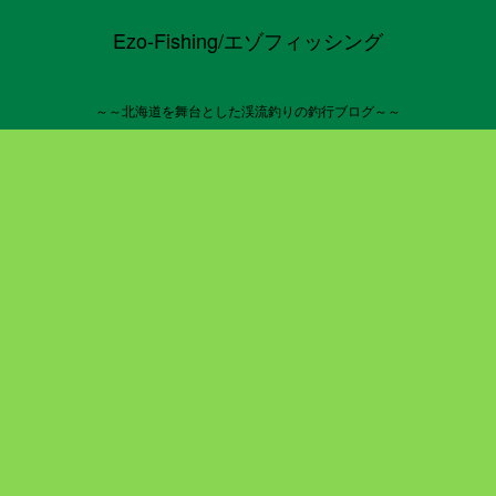
Ezo-Fishing/エゾフィッシング
～～北海道を舞台とした渓流釣りの釣行ブログ～～