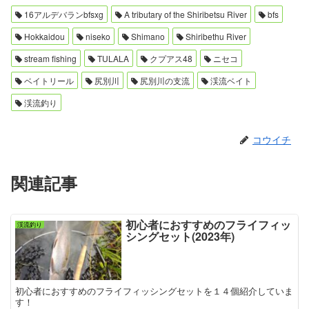
16アルデバランbfsxg
A tributary of the Shiribetsu River
bfs
Hokkaidou
niseko
Shimano
Shiribethu River
stream fishing
TULALA
クプアス48
ニセコ
ベイトリール
尻別川
尻別川の支流
渓流ベイト
渓流釣り
コウイチ
関連記事
初心者におすすめのフライフィッ
渓流釣り
シングセット(2023年)
初心者におすすめのフライフィッシングセットを１４個紹介していま
す！