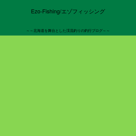
Ezo-Fishing/エゾフィッシング
～～北海道を舞台とした渓流釣りの釣行ブログ～～