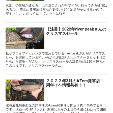
尻別川の某堰が連なる川は見過ごされがちですが、行ってみる価値は
あるよ。 車止める場所は注意が必要だけど 足場がかなり良いので、
安全だし。 このようにして、本当に行き...
【注目】2022年river peakさんの
渓流釣り
クリスマスセール
私がフライフィッシングで愛用しているriver peakさんがクリスマス
セールを実施しています。※私が以前に購入したスタータセットはこ
ちらから確認ください。 クリスマスセールの対象商品は20～30％オ
フのようです。クリスマスセール会...
２０２３年3月のAZem発寒店１
雑記
周年イベ情報共有！！
北海道札幌市西区の釣具店のAZem発寒店が開店１周年祭をするそう
です (AZemのHPリンク)。期間は３月の土日の４週にわたって開催