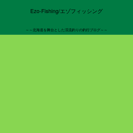
Ezo-Fishing/エゾフィッシング
～～北海道を舞台とした渓流釣りの釣行ブログ～～