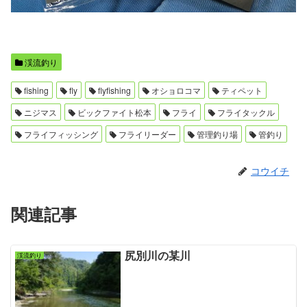
渓流釣り
fishing
fly
flyfishing
オショロコマ
ティペット
ニジマス
ビックファイト松本
フライ
フライタックル
フライフィッシング
フライリーダー
管理釣り場
管釣り
コウイチ
関連記事
尻別川の某川
渓流釣り