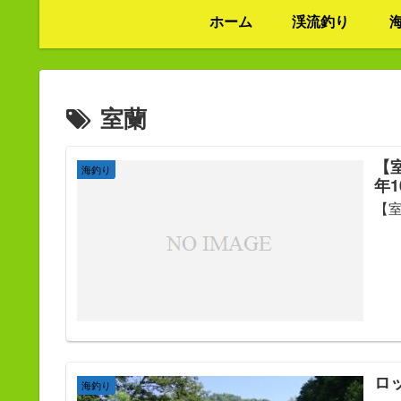
ホーム
渓流釣り
室蘭
【
海釣り
年
【
ロ
海釣り